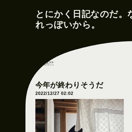
とにかく日記なのだ。
れっぽいから。
<<前
次>>