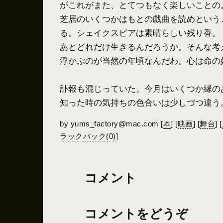
がこれがまた、とてつもなく楽しいことの
芝居のいくつかはもとの戯曲を読めという
る。シェイクスピアは素晴らしい残り香。
あとどれだけ生きるんだろうか。そんな考
浮かぶのが当然の年頃なんだわ。心は命の
訃報も混じっていた。今月はいくつか縁の
知った時の気持ちの色合いは少しづつ違う
by
yums_factory@mac.com
[
本
]
[
映画
]
[
舞台
]
[
ラックバック(0)
]
コメント
コメントをどうぞ