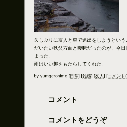
久しぶりに友人と車で遠出をしようという
だいたい秩父方面と曖昧だったのが、今日
まった。
雨はいい趣をもたらしてくれた。
by
yumgeronimo
[
日常
]
[
雑感
]
[
友人
]
[
コメント(
コメント
コメントをどうぞ