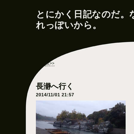
とにかく日記なのだ。
れっぽいから。
<<前
次>>